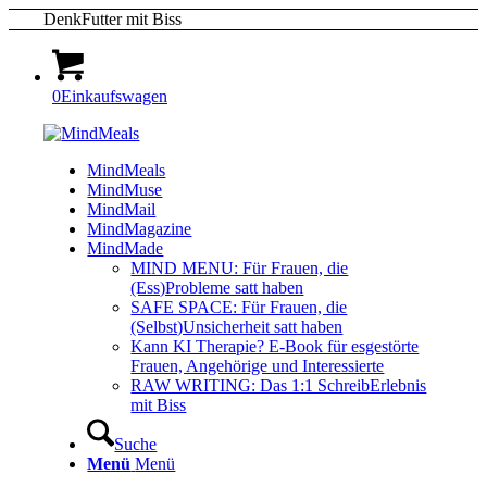
DenkFutter mit Biss
0
Einkaufswagen
MindMeals
MindMuse
MindMail
MindMagazine
MindMade
MIND MENU: Für Frauen, die
(Ess)Probleme satt haben
SAFE SPACE: Für Frauen, die
(Selbst)Unsicherheit satt haben
Kann KI Therapie? E-Book für esgestörte
Frauen, Angehörige und Interessierte
RAW WRITING: Das 1:1 SchreibErlebnis
mit Biss
Suche
Menü
Menü