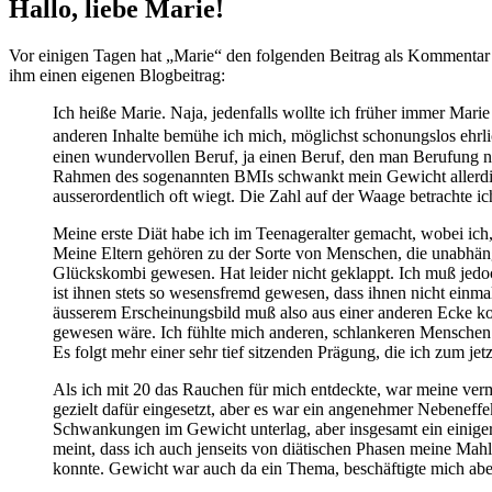
Hallo, liebe Marie!
Vor einigen Tagen hat „Marie“ den folgenden Beitrag als Kommentar zu
ihm einen eigenen Blogbeitrag:
Ich heiße Marie. Naja, jedenfalls wollte ich früher immer Mari
anderen Inhalte bemühe ich mich, möglichst schonungslos ehrlich
einen wundervollen Beruf, ja einen Beruf, den man Berufung ne
Rahmen des sogenannten BMIs schwankt mein Gewicht allerdings,
ausserordentlich oft wiegt. Die Zahl auf der Waage betrachte i
Meine erste Diät habe ich im Teenageralter gemacht, wobei ich,
Meine Eltern gehören zu der Sorte von Menschen, die unabhäng
Glückskombi gewesen. Hat leider nicht geklappt. Ich muß jedo
ist ihnen stets so wesensfremd gewesen, dass ihnen nicht einm
äusserem Erscheinungsbild muß also aus einer anderen Ecke ko
gewesen wäre. Ich fühlte mich anderen, schlankeren Menschen ste
Es folgt mehr einer sehr tief sitzenden Prägung, die ich zum je
Als ich mit 20 das Rauchen für mich entdeckte, war meine vermut
gezielt dafür eingesetzt, aber es war ein angenehmer Nebenef
Schwankungen im Gewicht unterlag, aber insgesamt ein einigerm
meint, dass ich auch jenseits von diätischen Phasen meine Mahl
konnte. Gewicht war auch da ein Thema, beschäftigte mich abe