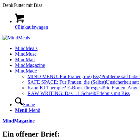
DenkFutter mit Biss
0
Einkaufswagen
MindMeals
MindMuse
MindMail
MindMagazine
MindMade
MIND MENU: Für Frauen, die (Ess)Probleme satt habe
SAFE SPACE: Für Frauen, die (Selbst)Unsicherheit satt
Kann KI Therapie? E-Book für esgestörte Frauen, Angehö
RAW WRITING: Das 1:1 SchreibErlebnis mit Biss
Suche
Menü
Menü
MindMagazine
Ein offener Brief: