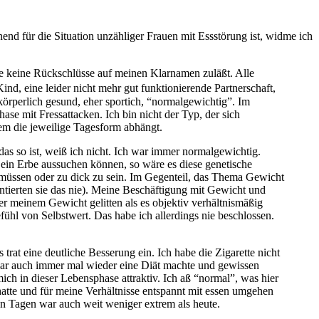
end für die Situation unzähliger Frauen mit Essstörung ist, widme ich
die keine Rückschlüsse auf meinen Klarnamen zuläßt. Alle
ind, eine leider nicht mehr gut funktionierende Partnerschaft,
örperlich gesund, eher sportich, “normalgewichtig”. Im
e mit Fressattacken. Ich bin nicht der Typ, der sich
dem die jeweilige Tagesform abhängt.
as so ist, weiß ich nicht. Ich war immer normalgewichtig.
ein Erbe aussuchen können, so wäre es diese genetische
 müssen oder zu dick zu sein. Im Gegenteil, das Thema Gewicht
ntierten sie das nie). Meine Beschäftigung mit Gewicht und
r meinem Gewicht gelitten als es objektiv verhältnismäßig
fühl von Selbstwert. Das habe ich allerdings nie beschlossen.
trat eine deutliche Besserung ein. Ich habe die Zigarette nicht
war auch immer mal wieder eine Diät machte und gewissen
h in dieser Lebensphase attraktiv. Ich aß “normal”, was hier
 hatte und für meine Verhältnisse entspannt mit essen umgehen
n Tagen war auch weit weniger extrem als heute.