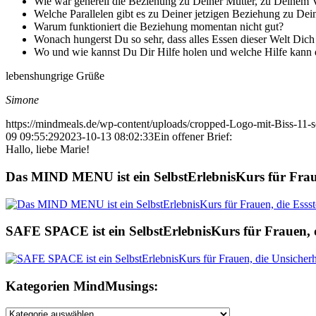
Wie war generell die Beziehung zu Deiner Mutter, zu Deinem 
Welche Parallelen gibt es zu Deiner jetzigen Beziehung zu Dei
Warum funktioniert die Beziehung momentan nicht gut?
Wonach hungerst Du so sehr, dass alles Essen dieser Welt Dic
Wo und wie kannst Du Dir Hilfe holen und welche Hilfe kann 
lebenshungrige Grüße
Simone
https://mindmeals.de/wp-content/uploads/cropped-Logo-mit-Biss-11-s
09 09:55:29
2023-10-13 08:02:33
Ein offener Brief:
Hallo, liebe Marie!
Das MIND MENU ist ein SelbstErlebnisKurs für Fraue
SAFE SPACE ist ein SelbstErlebnisKurs für Frauen, d
Kategorien MindMusings:
Kategorien