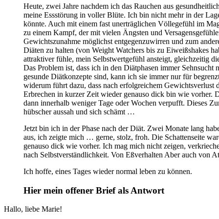
Heute, zwei Jahre nachdem ich das Rauchen aus gesundheitliche
meine Essstörung in voller Blüte. Ich bin nicht mehr in der L
könnte. Auch mit einem fast unerträglichen Völlegefühl im M
zu einem Kampf, der mit vielen Ängsten und Versagensgefühlen 
Gewichtszunahme möglichst entgegenzuwirren und zum anderen,
Diäten zu halten (von Weight Watchers bis zu Eiweißshakes habe 
attraktiver fühle, mein Selbstwertgefühl ansteigt, gleichzeitig
Das Problem ist, dass ich in den Diätphasen immer Sehnsucht n
gesunde Diätkonzepte sind, kann ich sie immer nur für begrenz
widerum führt dazu, dass nach erfolgreichem Gewichtsverlust du
Erbrechen in kurzer Zeit wieder genauso dick bin wie vorher. D
dann innerhalb weniger Tage oder Wochen verpufft. Dieses Zu
hübscher aussah und sich schämt …
Jetzt bin ich in der Phase nach der Diät. Zwei Monate lang habe
aus, ich zeigte mich … gerne, stolz, froh. Die Schattenseite
genauso dick wie vorher. Ich mag mich nicht zeigen, verkrieche 
nach Selbstverständlichkeit. Von Eßverhalten Aber auch von Att
Ich hoffe, eines Tages wieder normal leben zu können.
Hier mein offener Brief als Antwort
Hallo, liebe Marie!