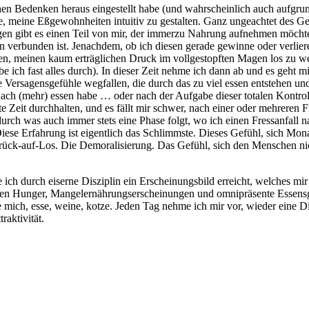
n Bedenken heraus eingestellt habe (und wahrscheinlich auch aufgrund 
age, meine Eßgewohnheiten intuitiv zu gestalten. Ganz ungeachtet des G
agen gibt es einen Teil von mir, der immerzu Nahrung aufnehmen möcht
verbunden ist. Jenachdem, ob ich diesen gerade gewinne oder verliere
 meinen kaum erträglichen Druck im vollgestopften Magen los zu wer
ich fast alles durch). In dieser Zeit nehme ich dann ab und es geht mi
 die Versagensgefühle wegfallen, die durch das zu viel essen entstehen u
ach (mehr) essen habe … oder nach der Aufgabe dieser totalen Kontrol
te Zeit durchhalten, und es fällt mir schwer, nach einer oder mehreren
rch was auch immer stets eine Phase folgt, wo ich einen Fressanfall n
iese Erfahrung ist eigentlich das Schlimmste. Dieses Gefühl, sich Mona
rück-auf-Los. Die Demoralisierung. Das Gefühl, sich den Menschen ni
 ich durch eiserne Disziplin ein Erscheinungsbild erreicht, welches mir
 waren Hunger, Mangelernährungserscheinungen und omnipräsente Essens
mich, esse, weine, kotze. Jeden Tag nehme ich mir vor, wieder eine Diä
raktivität.