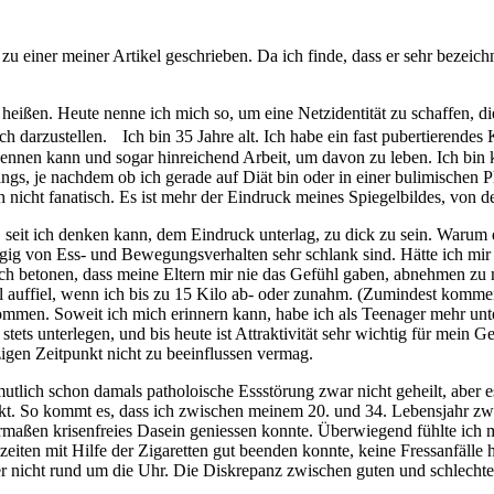
 einer meiner Artikel geschrieben. Da ich finde, dass er sehr bezeichn
e heißen. Heute nenne ich mich so, um eine Netzidentität zu schaffen, 
 darzustellen. Ich bin 35 Jahre alt. Ich habe ein fast pubertierendes K
nnen kann und sogar hinreichend Arbeit, um davon zu leben. Ich bin k
 je nachdem ob ich gerade auf Diät bin oder in einer bulimischen Phas
ch nicht fanatisch. Es ist mehr der Eindruck meines Spiegelbildes, von 
 seit ich denken kann, dem Eindruck unterlag, zu dick zu sein. Warum d
ig von Ess- und Bewegungsverhalten sehr schlank sind. Hätte ich mir 
ch betonen, dass meine Eltern mir nie das Gefühl gaben, abnehmen zu
al auffiel, wenn ich bis zu 15 Kilo ab- oder zunahm. (Zumindest komme
mmen. Soweit ich mich erinnern kann, habe ich als Teenager mehr unte
ts unterlegen, und bis heute ist Attraktivität sehr wichtig für mein Ge
tzigen Zeitpunkt nicht zu beeinflussen vermag.
lich schon damals patholoische Essstörung zwar nicht geheilt, aber es 
fekt. So kommt es, dass ich zwischen meinem 20. und 34. Lebensjahr z
aßen krisenfreies Dasein geniessen konnte. Überwiegend fühlte ich mic
zeiten mit Hilfe der Zigaretten gut beenden konnte, keine Fressanfälle
r nicht rund um die Uhr. Die Diskrepanz zwischen guten und schlechte