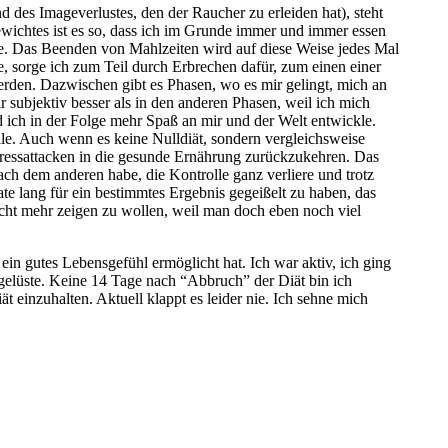
des Imageverlustes, den der Raucher zu erleiden hat), steht
ewichtes ist es so, dass ich im Grunde immer und immer essen
e. Das Beenden von Mahlzeiten wird auf diese Weise jedes Mal
, sorge ich zum Teil durch Erbrechen dafür, zum einen einer
den. Dazwischen gibt es Phasen, wo es mir gelingt, mich an
r subjektiv besser als in den anderen Phasen, weil ich mich
nd ich in der Folge mehr Spaß an mir und der Welt entwickle.
le. Auch wenn es keine Nulldiät, sondern vergleichsweise
 Fressattacken in die gesunde Ernährung zurückzukehren. Das
ach dem anderen habe, die Kontrolle ganz verliere und trotz
te lang für ein bestimmtes Ergebnis gegeißelt zu haben, das
cht mehr zeigen zu wollen, weil man doch eben noch viel
 ein gutes Lebensgefühl ermöglicht hat. Ich war aktiv, ich ging
gelüste. Keine 14 Tage nach “Abbruch” der Diät bin ich
t einzuhalten. Aktuell klappt es leider nie. Ich sehne mich