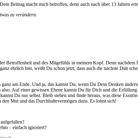
ein Beitrag macht mich betroffen, denn auch nach über 13 Jahren erinn
etwas zu verändern.
n der Betroffenheit und des Mitgefühls in meinem Kopf. Denn nachdem 
nz ehrlich bist, weißt Du schon jetzt, dass auch die nächste Diät sch
 ganz am Ende. Und ja, das kannst Du, wenn Du Dein Denken änderst, an
es also. Auf einer gewissen Ebene kannst Du für Dich und die Erfüllung
kannst Du nur selbst. Bleib stehen und finde heraus, was diese Essstöru
 den Mut und das Durchhaltevermögen dazu. Es lohnt sich!
aufgefallen?
ehm – einfach ignoriert?