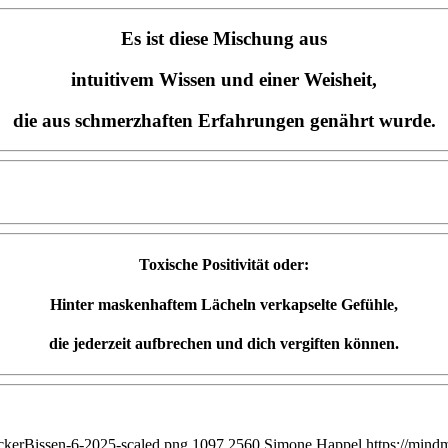
Es ist diese Mischung aus
intuitivem Wissen und einer Weisheit,
die aus schmerzhaften Erfahrungen genährt wurde.
Toxische Positivität oder:
Hinter maskenhaftem Lächeln verkapselte Gefühle,
die jederzeit aufbrechen und dich vergiften können.
eckerBissen-6-2025-scaled.png
1097
2560
Simone Happel
https://mind