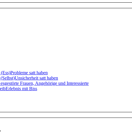
Ess)Probleme satt haben
Selbst)Unsicherheit satt haben
sgestörte Frauen, Angehörige und Interessierte
bErlebnis mit Biss