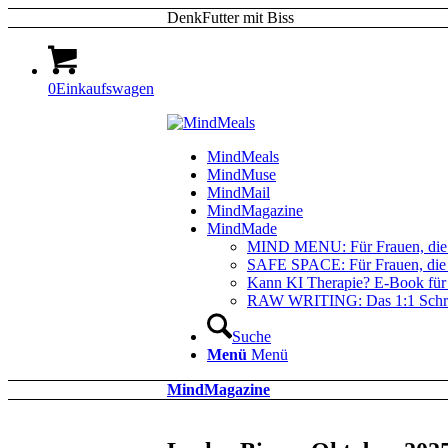
DenkFutter mit Biss
0
Einkaufswagen
MindMeals
MindMuse
MindMail
MindMagazine
MindMade
MIND MENU: Für Frauen, die (
SAFE SPACE: Für Frauen, die (
Kann KI Therapie? E-Book für e
RAW WRITING: Das 1:1 Schrei
Suche
Menü
Menü
MindMagazine