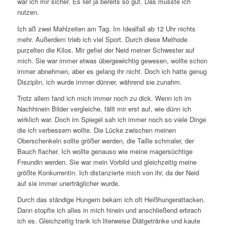
war ich mir sicher. Es lief ja bereits so gut. Das musste ich
nutzen.
Ich aß zwei Mahlzeiten am Tag. Im Idealfall ab 12 Uhr nichts
mehr. Außerdem trieb ich viel Sport. Durch diese Methode
purzelten die Kilos. Mir gefiel der Neid meiner Schwester auf
mich. Sie war immer etwas übergewichtig gewesen, wollte schon
immer abnehmen, aber es gelang ihr nicht. Doch ich hatte genug
Disziplin, ich wurde immer dünner, während sie zunahm.
Trotz allem fand ich mich immer noch zu dick. Wenn ich im
Nachhinein Bilder vergleiche, fällt mir erst auf, wie dünn ich
wirklich war. Doch im Spiegel sah ich immer noch so viele Dinge
die ich verbessern wollte. Die Lücke zwischen meinen
Oberschenkeln sollte größer werden, die Taille schmaler, der
Bauch flacher. Ich wollte genauso wie meine magersüchtige
Freundin werden. Sie war mein Vorbild und gleichzeitig meine
größte Konkurrentin. Ich distanzierte mich von ihr, da der Neid
auf sie immer unerträglicher wurde.
Durch das ständige Hungern bekam ich oft Heißhungerattacken.
Dann stopfte ich alles in mich hinein und anschließend erbrach
ich es. Gleichzeitig trank ich literweise Diätgetränke und kaute