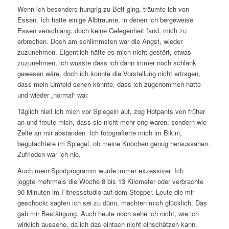
Wenn ich besonders hungrig zu Bett ging, träumte ich von
Essen. Ich hatte einige Albträume, in denen ich bergeweise
Essen verschlang, doch keine Gelegenheit fand, mich zu
erbrechen. Doch am schlimmsten war die Angst, wieder
zuzunehmen. Eigentlich hätte es mich nicht gestört, etwas
zuzunehmen, ich wusste dass ich dann immer noch schlank
gewesen wäre, doch ich konnte die Vorstellung nicht ertragen,
dass mein Umfeld sehen könnte, dass ich zugenommen hatte
und wieder „normal“ war.
Täglich hielt ich mich vor Spiegeln auf, zog Hotpants von früher
an und freute mich, dass sie nicht mehr eng waren, sondern wie
Zelte an mir abstanden. Ich fotografierte mich im Bikini,
begutachtete im Spiegel, ob meine Knochen genug heraussahen.
Zufrieden war ich nie.
Auch mein Sportprogramm wurde immer exzessiver. Ich
joggte mehrmals die Woche 8 bis 13 Kilometer oder verbrachte
90 Minuten im Fitnessstudio auf dem Stepper. Leute die mir
geschockt sagten ich sei zu dünn, machten mich glücklich. Das
gab mir Bestätigung. Auch heute noch sehe ich nicht, wie ich
wirklich aussehe, da ich das einfach nicht einschätzen kann.