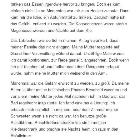
trinken das Essen irgendwie hervor zu bringen. Doch es kam
einfach nicht. In so Momenten war mir zum Heulen zumute. Dann
kam mir die Idee, ein Abführmittel zu trinken. Dadurch hatte ich
das Gefühl, entleert zu werden. Die Konsequenzen waren starke
Magenbeschwerden und Nächte auf dem Klo.
Das Erbrechen war so tief in meinem Alltag verankert, dass
meiner Familie das nicht entging. Meine Mutter reagierte auf
Grund ihrer Verzweiflung wütend darauf. Unzählige Male wurde
ich damit konfrontiert, zur Rede gestellt, angeschrien. Doch wenn
ich auf frischer Tat unmittelbar nach dem Übergeben ertappt
wurde, nahm meine Mutter mich weinend in den Arm.
Manchmal war die Gefahr erwischt zu werden, zu groß. Da meine
Eltern ja über meine bulimischen Phasen Bescheid wussten und
vor allem meine Mutter jedes Mal nachdem ich im Bad war, das
Bad regelrecht inspizierte. Ich fand eine neue Lösung: Ich
erbrach mich heimlich in meinem, oder dem Zimmer meiner
Schwester, wenn sie nicht da war. Ich benutze große
Plastiktüten. Anschließend steckte ich sie in meinen
Kleiderschrank und brachte sie Nachts heimlich raus in den
Abfalleimer.