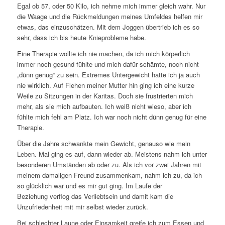
Egal ob 57, oder 50 Kilo, ich nehme mich immer gleich wahr. Nur
die Waage und die Rückmeldungen meines Umfeldes helfen mir
etwas, das einzuschätzen. Mit dem Joggen übertrieb ich es so
sehr, dass ich bis heute Knieprobleme habe.
Eine Therapie wollte ich nie machen, da ich mich körperlich
immer noch gesund fühlte und mich dafür schämte, noch nicht
„dünn genug“ zu sein. Extremes Untergewicht hatte ich ja auch
nie wirklich. Auf Flehen meiner Mutter hin ging ich eine kurze
Weile zu Sitzungen in der Karitas. Doch sie frustrierten mich
mehr, als sie mich aufbauten. Ich weiß nicht wieso, aber ich
fühlte mich fehl am Platz. Ich war noch nicht dünn genug für eine
Therapie.
Über die Jahre schwankte mein Gewicht, genauso wie mein
Leben. Mal ging es auf, dann wieder ab. Meistens nahm ich unter
besonderen Umständen ab oder zu. Als ich vor zwei Jahren mit
meinem damaligen Freund zusammenkam, nahm ich zu, da ich
so glücklich war und es mir gut ging. Im Laufe der
Beziehung verflog das Verliebtsein und damit kam die
Unzufriedenheit mit mir selbst wieder zurück.
Bei schlechter Laune oder Einsamkeit greife ich zum Essen und