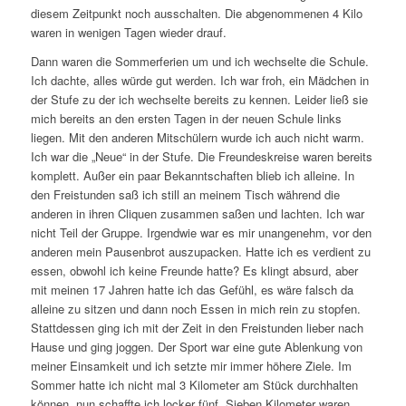
diesem Zeitpunkt noch ausschalten. Die abgenommenen 4 Kilo
waren in wenigen Tagen wieder drauf.
Dann waren die Sommerferien um und ich wechselte die Schule.
Ich dachte, alles würde gut werden. Ich war froh, ein Mädchen in
der Stufe zu der ich wechselte bereits zu kennen. Leider ließ sie
mich bereits an den ersten Tagen in der neuen Schule links
liegen. Mit den anderen Mitschülern wurde ich auch nicht warm.
Ich war die „Neue“ in der Stufe. Die Freundeskreise waren bereits
komplett. Außer ein paar Bekanntschaften blieb ich alleine. In
den Freistunden saß ich still an meinem Tisch während die
anderen in ihren Cliquen zusammen saßen und lachten. Ich war
nicht Teil der Gruppe. Irgendwie war es mir unangenehm, vor den
anderen mein Pausenbrot auszupacken. Hatte ich es verdient zu
essen, obwohl ich keine Freunde hatte? Es klingt absurd, aber
mit meinen 17 Jahren hatte ich das Gefühl, es wäre falsch da
alleine zu sitzen und dann noch Essen in mich rein zu stopfen.
Stattdessen ging ich mit der Zeit in den Freistunden lieber nach
Hause und ging joggen. Der Sport war eine gute Ablenkung von
meiner Einsamkeit und ich setzte mir immer höhere Ziele. Im
Sommer hatte ich nicht mal 3 Kilometer am Stück durchhalten
können, nun schaffte ich locker fünf. Sieben Kilometer waren