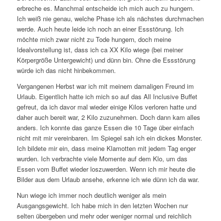
erbreche es. Manchmal entscheide ich mich auch zu hungern.
Ich weiß nie genau, welche Phase ich als nächstes durchmachen
werde. Auch heute leide ich noch an einer Essstörung. Ich
möchte mich zwar nicht zu Tode hungern, doch meine
Idealvorstellung ist, dass ich ca XX Kilo wiege (bei meiner
Körpergröße Untergewicht) und dünn bin. Ohne die Essstörung
würde ich das nicht hinbekommen.
Vergangenen Herbst war ich mit meinem damaligen Freund im
Urlaub. Eigentlich hatte ich mich so auf das All Inclusive Buffet
gefreut, da ich davor mal wieder einige Kilos verloren hatte und
daher auch bereit war, 2 Kilo zuzunehmen. Doch dann kam alles
anders. Ich konnte das ganze Essen die 10 Tage über einfach
nicht mit mir vereinbaren. Im Spiegel sah ich ein dickes Monster.
Ich bildete mir ein, dass meine Klamotten mit jedem Tag enger
wurden. Ich verbrachte viele Momente auf dem Klo, um das
Essen vom Buffet wieder loszuwerden. Wenn ich mir heute die
Bilder aus dem Urlaub ansehe, erkenne ich wie dünn ich da war.
Nun wiege ich immer noch deutlich weniger als mein
Ausgangsgewicht. Ich habe mich in den letzten Wochen nur
selten übergeben und mehr oder weniger normal und reichlich