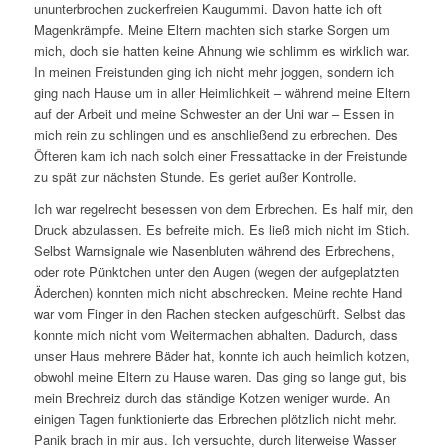
ununterbrochen zuckerfreien Kaugummi. Davon hatte ich oft
Magenkrämpfe. Meine Eltern machten sich starke Sorgen um
mich, doch sie hatten keine Ahnung wie schlimm es wirklich war.
In meinen Freistunden ging ich nicht mehr joggen, sondern ich
ging nach Hause um in aller Heimlichkeit – während meine Eltern
auf der Arbeit und meine Schwester an der Uni war – Essen in
mich rein zu schlingen und es anschließend zu erbrechen. Des
Öfteren kam ich nach solch einer Fressattacke in der Freistunde
zu spät zur nächsten Stunde. Es geriet außer Kontrolle.
Ich war regelrecht besessen von dem Erbrechen. Es half mir, den
Druck abzulassen. Es befreite mich. Es ließ mich nicht im Stich.
Selbst Warnsignale wie Nasenbluten während des Erbrechens,
oder rote Pünktchen unter den Augen (wegen der aufgeplatzten
Äderchen) konnten mich nicht abschrecken. Meine rechte Hand
war vom Finger in den Rachen stecken aufgeschürft. Selbst das
konnte mich nicht vom Weitermachen abhalten. Dadurch, dass
unser Haus mehrere Bäder hat, konnte ich auch heimlich kotzen,
obwohl meine Eltern zu Hause waren. Das ging so lange gut, bis
mein Brechreiz durch das ständige Kotzen weniger wurde. An
einigen Tagen funktionierte das Erbrechen plötzlich nicht mehr.
Panik brach in mir aus. Ich versuchte, durch literweise Wasser