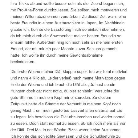
ihre Tricks ab und wollte besser sein als sie. Zuerst begann ich,
mir Pro-Ana-Foren durchzulesen. Sie sollten mich motivieren und
meinen Willen abzunehmen verstärken. Zu dieser Zeit war meine
beste Freundin in einem Austauschjahr in Japan. Im Nachhinein
glaube ich, konnte die Essstörung mich so einfach übernehmen,
da ich mich durch die Abwesenheit meiner besten Freundin so
einsam fühlte. Außerdem hing ich noch sehr an meinem ersten
Freund, der mit mir ein paar Monate zuvor Schluss gemacht
hatte. Ich wollte ihn durch meine Gewichtsabnahme
beeindrucken.
Die erste Woche meiner Diät klappte super. Ich war total motiviert
und nahm 4 Kilo ab. Leider verließ mich meine Motivation gegen
Ende der Woche und ich brach die Diät ab. „Du hast so ein
Hungern doch gar nicht nötig, du bist schlank“, versuchte die
gute Stimme in meinem Kopf mir einzureden. Zu diesem
Zeitpunkt hatte die Stimme der Vernunft in meinem Kopf noch
genug Macht, um mein gestörtes Essverhalten erstmal auf Eis
zu legen. Ich beschloss die Diät abzubrechen und wieder normal
zu essen. Doch statt normal zu essen, aß ich noch mehr als vor
der Diät. Drei Mal in der Woche Pizza waren keine Ausnahme.
Ich konnte das schlechte Gewissen und die Schuldgefühle zu